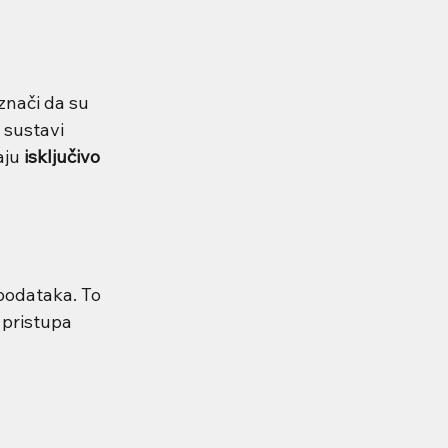
 znači da su 
 sustavi 
aju 
isključivo 
podataka. To 
 pristupa 