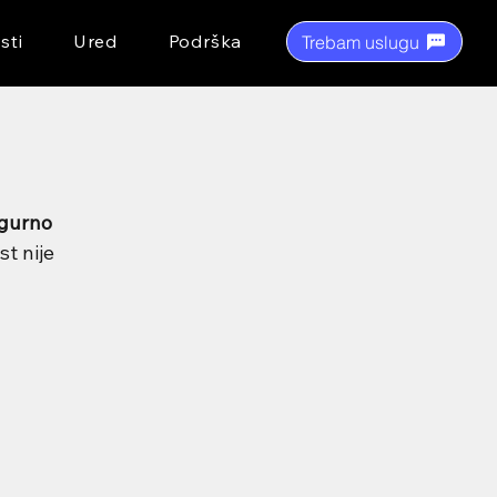
sti
Ured
Podrška
Trebam uslugu
igurno 
t nije 