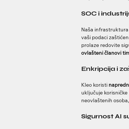
SOC i industri
Naša infrastruktura 
vaši podaci zaštićen
prolaze redovite sig
ovlašteni članovi ti
Enkripcija i z
Kleo koristi 
naprednu
uključuje korisničke 
neovlaštenih osoba, p
Sigurnost AI 