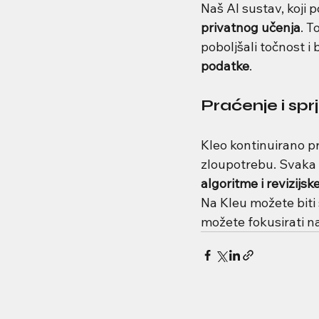
Naš AI sustav, koji 
privatnog učenja
. T
poboljšali točnost i
podatke
.
Praćenje i sp
Kleo kontinuirano pr
zloupotrebu. Svaka t
algoritme i revizij
Na Kleu možete biti 
možete fokusirati na 