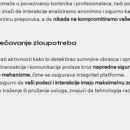
pomaže u povezivanju korisnika i profesionalaca, radi po
o znači da interakcije analiziramo anonimno i sigurno k
 brzinu preporuka, a da 
nikada ne kompromitiramo vaše
rječavanje zloupotreba
ati aktivnosti kako bi detektirao sumnjive obrasce i spri
ransakcija i komunikacija prolaze kroz 
napredne sigur
ske mehanizme
, čime se osigurava integritet platforme.
sigurni da 
vaši podaci i interakcije imaju maksimalnu z
traženje ili pružanje usluga, znajući da tehnologija rad