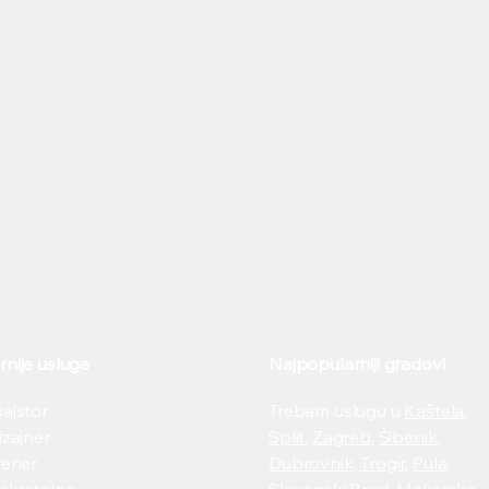
nije usluge
Najpopularniji gradovi
majstor
Trebam uslugu u
Kaštela
,
izajner
Split
,
Zagreb
,
Šibenik
,
ener​
Dubrovnik
,
Trogir
,
Pula
,
Zašto smo pokrenuli