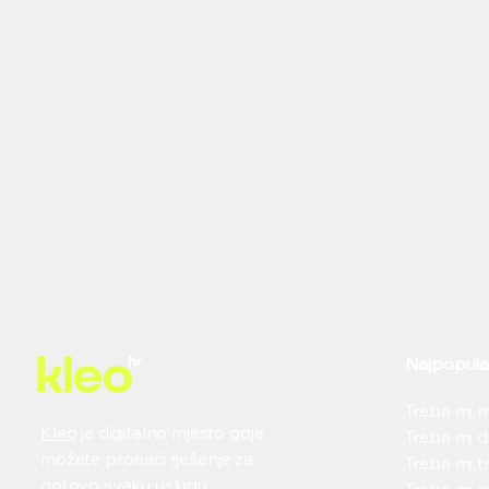
Najpopular
Treba mi 
Kleo
je digitalno mjesto gdje
Treba mi d
možete pronaći rješenje za
Treba mi tr
Kleo je besplatan. I
gotovo svaku uslugu.