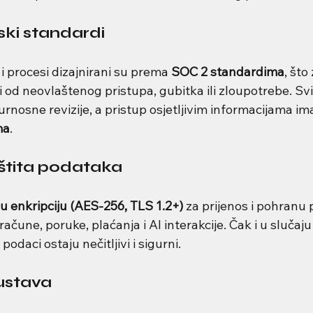
jski standardi
i procesi dizajnirani su prema 
SOC 2 standardima
, što
i od neovlaštenog pristupa, gubitka ili zloupotrebe. Svi
urnosne revizije, a pristup osjetljivim informacijama im
ma
.
aštita podataka
 enkripciju (AES-256, TLS 1.2+)
 za prijenos i pohranu 
račune, poruke, plaćanja i AI interakcije. Čak i u slučaju
odaci ostaju nečitljivi i sigurni.
sustava